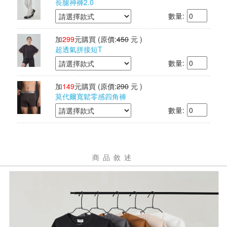
長腿神褲2.0
數量:
加
299
元購買
(原價:
450
元 )
超透氣拼接短T
數量:
加
149
元購買
(原價:
290
元 )
莫代爾寬鬆零感四角褲
數量:
商品敘述