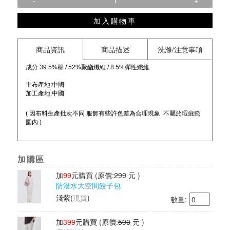
-
+
加入購物車
商品資訊
商品描述
洗滌/注意事項
成分:39.5%棉 / 52%聚酯纖維 / 8.5%彈性纖維
主布產地:中國
加工產地:中國
( 因布料生產批次不同 服飾有些許色差為合理現象 不屬於瑕疵範
圍內 )
加購區
加
99
元購買
(原價:
299
元 )
防潑水大空間餃子包
淺紫
(
現貨
)
數量:
加
399
元購買
(原價:
590
元 )