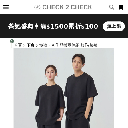
LOADING...
首頁
>
下身
>
短褲
> AIR 登機兩件組 短T+短褲