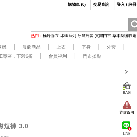
購物車
(
0
)
交易查詢
登入 / 註冊
熱門：
極鋒雨衣
冰磁系列
冰磁外套
實體門市
草本防曬噴霧
登機
服飾新品
上衣
下身
外套
LE專區．下殺6折
會員福利
門市據點
短褲 3.0