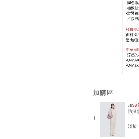
-同色
-極致
-鬆緊
-拼接
極機能冰
面料採
造出細
中華民
-涼感
-Q-M
-Q-M
熱至3
後，讓
則公告針
加購區
加
99
防潑
淺紫