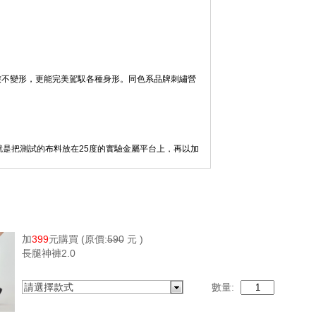
皺不變形，更能完美駕馭各種身形。同色系品牌刺繡營
max）鑑測方法就是把測試的布料放在25度的實驗金屬平台上，再以加
熱流失量」就是Q-Max，也就是當肌膚碰到布表面
Max等於或大於0.14才可以稱為涼感紗；標準檢驗局
加
399
元購買
(原價:
590
元 )
長腿神褲2.0
請選擇款式
數量: