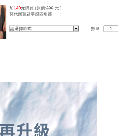
加
149
元購買
(原價:
290
元 )
莫代爾寬鬆零感四角褲
請選擇款式
數量: