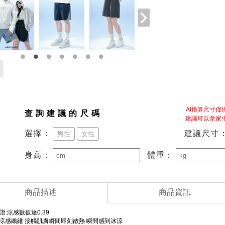
AI換算尺寸
查詢建議的尺碼
建議可以拿家
建議尺寸
選擇：
男性
女性
身高：
體重：
商品描述
商品資訊
認證 涼感數值達0.39
導涼感纖維 接觸肌膚瞬間即刻散熱 瞬間感到冰涼