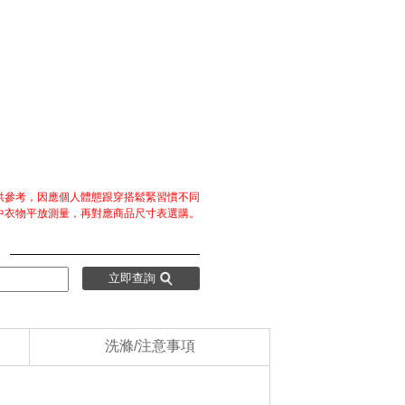
僅供參考，因應個人體態跟穿搭鬆緊習慣不同
中衣物平放測量，再對應商品尺寸表選購。
：
立即查詢
洗滌/注意事項