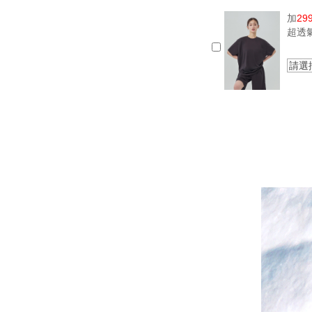
加
29
超透
請選