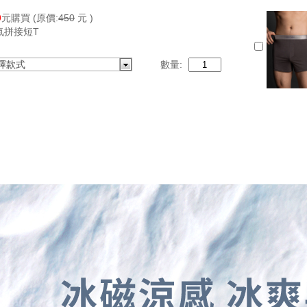
9
元購買
(原價:
450
元 )
氣拼接短T
擇款式
數量: