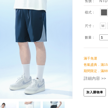
NTD
售價：
樣式：
尺寸：
M
數量：
滿千免運
爸氣盛典．滿15
期間限定．滿88
詳細內容 >>
加入購物車