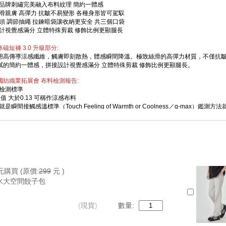
系品牌刺繡完美融入布料紋理 簡約一體感
絲滑親膚 高彈力 抗皺不易變形 各種身形皆可駕馭
褲頭 調節抽繩 拉鍊暗袋讓收納更安全 共三個口袋
設計視覺感滿分 立體特殊剪裁 修飾比例更顯腿長
磁短褲 3.0 升級部分:
用高傳導涼感纖維，觸膚即刻散熱，體感瞬間降溫。極致絲滑的高彈力材質，不僅抗
膩的簡約一體感，拼接設計視覺感滿分 立體特殊剪裁 修飾比例更顯腿長。
國紡織業拓展會 布料檢測報告
:
的檢測標準
AX值 大於0.13 可稱作涼感布料
ax就是瞬間接觸感溫標準（Touch Feeling of Warmth or Coolness／q-
5度、接近人體的體溫金屬片，垂直的接觸樣布，透過儀器感測、並記錄數值，而「瞬間
肌膚溫度下降的數值。Q-Max數值越大，表示越有涼感，台灣紡拓會訂出的標準，是Q-
織(棉T材質)Q-max值高於0.13，平織(風衣布料)須高於0.17才是涼感衣
元購買
(原價:
299
元 )
水大空間餃子包
(
現貨
)
數量: