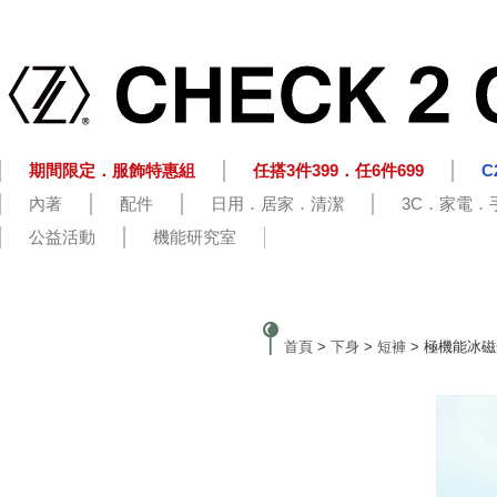
期間限定．服飾特惠組
任搭3件399．任6件699
C
內著
配件
日用．居家．清潔
3C．家電．
公益活動
機能研究室
首頁
>
下身
>
短褲
> 極機能冰磁短