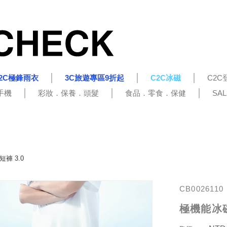
2C極鋒雨衣
3C旅遊專區9折起
C2C冰磁
C2C
手機
彩妝．保養．頭髮
食品．零食．保健
SA
褲 3.0
CB0026110
極機能冰磁