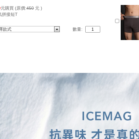
9
元購買
(原價:
450
元 )
氣拼接短T
擇款式
數量: