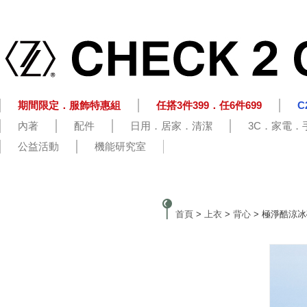
期間限定．服飾特惠組
任搭3件399．任6件699
C
內著
配件
日用．居家．清潔
3C．家電．
公益活動
機能研究室
首頁
>
上衣
>
背心
> 極淨酷涼冰磁