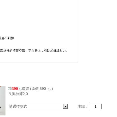
 親膚不刺脖
就像 「森林裡的清新空氣」穿在身上，有助於舒緩壓力。
是敏感族群的夏日首選。
加
399
元購買
(原價:
590
元 )
長腿神褲2.0
max）鑑測方法就是把測試的布料放在25度的實驗金屬平台上，再以加
熱流失量」就是Q-Max，也就是當肌膚碰到布表面
請選擇款式
數量:
Max等於或大於0.14才可以稱為涼感紗；標準檢驗局