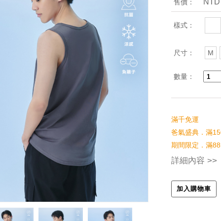
NTD
售價：
樣式：
尺寸：
M
數量：
滿千免運
爸氣盛典．滿15
期間限定．滿88
詳細內容 >>
加入購物車