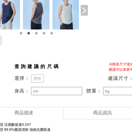
AI換算尺寸
查詢建議的尺碼
建議可以拿家
建議尺寸
選擇：
男性
身高：
體重：
商品描述
商品資訊
認證 涼感數值達0.247
認證 99.9%菌源清除 強效抗菌除臭