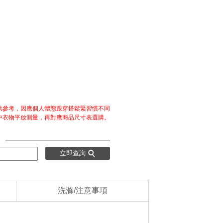
僅供參考，因應個人體態跟穿搭鬆緊習慣不同
中衣物平放測量，再對應商品尺寸表選購。
：
立即查詢
洗滌/注意事項