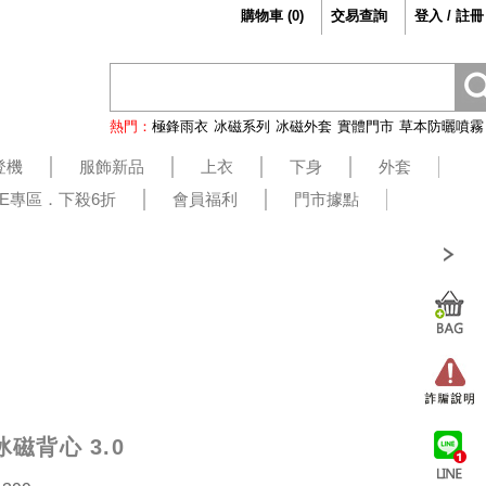
購物車
(
0
)
交易查詢
登入 / 註冊
熱門：
極鋒雨衣
冰磁系列
冰磁外套
實體門市
草本防曬噴霧
登機
服飾新品
上衣
下身
外套
LE專區．下殺6折
會員福利
門市據點
磁背心 3.0