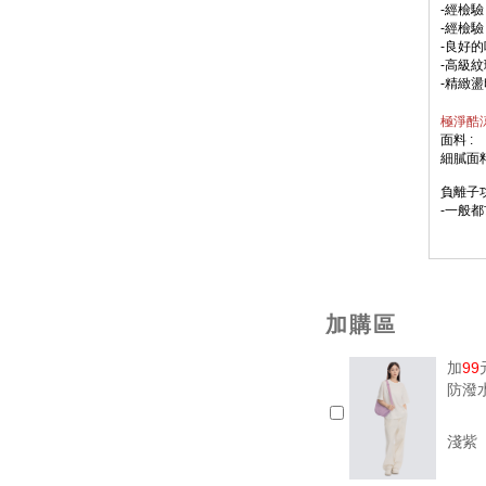
-
經檢
-
經檢
-良好
-高級
-精緻
極淨酷涼
面料 :
細膩面
負離子功
-一般都
-能有
抗塵蹣功
-導入
加購區
中華民
加
99
-涼感
-Q-M
防潑
-Q-M
熱至3
淺紫
後，讓
則公告針