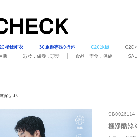
2C極鋒雨衣
3C旅遊專區9折起
C2C冰磁
C2C
手機
彩妝．保養．頭髮
食品．零食．保健
SA
背心 3.0
CB0026114
極淨酷涼冰