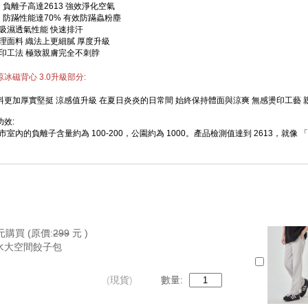
驗
負離子高達2613 強效淨化空氣
驗
防蹣性能達70% 有效防蹣蟲粉塵
的吸濕透氣性能 快速排汗
紋理面料 織法上更細膩 厚度升級
盪印工法 極致親膚完全不刺脖
冰磁背心 3.0升級部分:
料更加厚實堅挺 涼感值升級 在夏日炎炎的日常間 始終保持體面與涼爽 無感燙印工藝
效:
市室內的負離子含量約為 100-200，公園約為 1000。產品檢測值達到 2613，
效中和靜電，防止布料吸附灰塵，並維持長時間的乾爽與清新，不易產生異味。
效:
 【防蟎機能】 經SGS檢測，防蟎驅避率達 70% 以上 為肌膚築起第一道健康防線，
國紡織業拓展會 布料檢測報告
:
元購買
(原價:
299
元 )
的檢測標準
AX值 大於0.13 可稱作涼感布料
水大空間餃子包
ax就是瞬間接觸感溫標準（Touch Feeling of Warmth or Coolness／q-
5度、接近人體的體溫金屬片，垂直的接觸樣布，透過儀器感測、並記錄數值，而「瞬間
(
現貨
)
數量:
肌膚溫度下降的數值。Q-Max數值越大，表示越有涼感，台灣紡拓會訂出的標準，是Q-
織(棉T材質)Q-max值高於0.13，平織(風衣布料)須高於0.17才是涼感衣