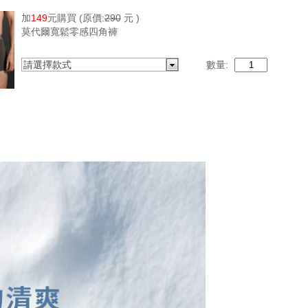
加
149
元購買
(原價:
290
元 )
莫代爾寬鬆零感四角褲
請選擇款式
數量: