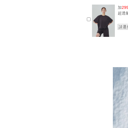
加
29
超透
請選