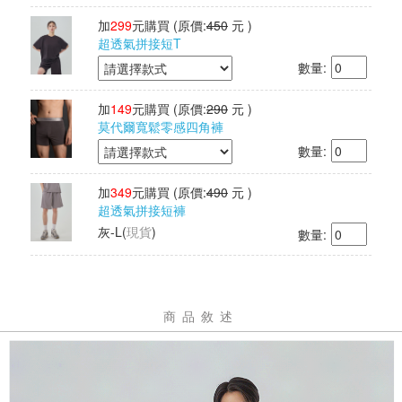
加
299
元購買
(原價:
450
元 )
超透氣拼接短T
數量:
加
149
元購買
(原價:
290
元 )
莫代爾寬鬆零感四角褲
數量:
加
349
元購買
(原價:
490
元 )
超透氣拼接短褲
灰-L
(
現貨
)
數量:
商品敘述