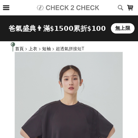
LOADING...
首頁
>
上衣
>
短袖
> 超透氣拼接短T