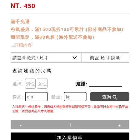
NT. 450
滿千免運
爸氣盛典．滿1500現折100可累計 (部分商品不參加)
期間限定．滿88免運 (海外配送不參加)
...詳細內容
商品尺寸說明
查詢建議的尺碼
選擇:
男性
女性
建議:
身高:
體重:
查詢
AI換算尺寸僅供參考，因應個人體態跟穿搭鬆緊習慣不同，建議可以拿家中衣物平放
測量，再對應商品尺寸表選購。
-
+
加入購物車