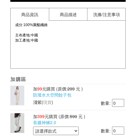
商品資訊
商品描述
洗滌/注意事項
成分:100%聚酯纖維
主布產地:中國
加工產地:中國
加購區
加
99
元購買
(原價:
299
元 )
防潑水大空間餃子包
淺紫
(
現貨
)
數量:
加
399
元購買
(原價:
590
元 )
長腿神褲2.0
數量: