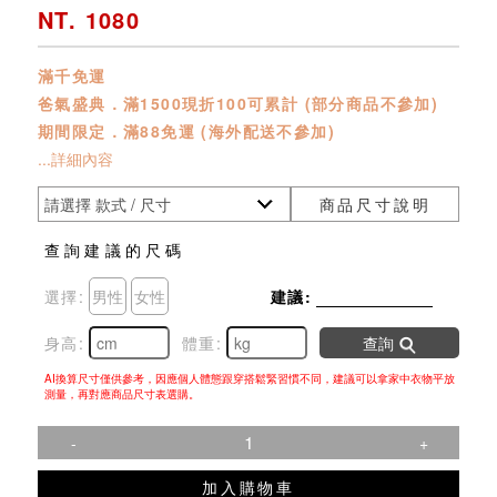
NT. 1080
滿千免運
爸氣盛典．滿1500現折100可累計 (部分商品不參加)
期間限定．滿88免運 (海外配送不參加)
...詳細內容
商品尺寸說明
查詢建議的尺碼
選擇:
男性
女性
建議:
身高:
體重:
查詢
AI換算尺寸僅供參考，因應個人體態跟穿搭鬆緊習慣不同，建議可以拿家中衣物平放
測量，再對應商品尺寸表選購。
-
+
加入購物車