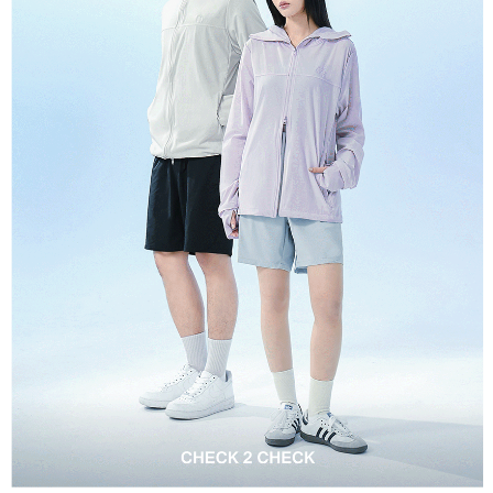
透氣開口，大幅強化散熱效能，讓體熱迅速排出。隱藏式馬尾孔設
計,告別帽內的悶熱與扁塌，讓長髮女孩運動、騎車更俐落。全新
時尚拼色設計 追求機能的同時，更能穿出高端層次感。
(
因批次不同 布料手感有些微差距屬於合理現象
)
中華民國紡織業拓展會 布料檢測報告
:
-涼感的檢測標準
-Q-MAX值 大於0.13 可稱作涼感布料
-Q-Max就是瞬間接觸感溫標準（Touch Feeling of Warmth or
Coolness／q-max）鑑測方法就是把測試的布料放在25度的實驗
金屬平台上，再以加熱至35度、接近人體的體溫金屬片，垂直的
接觸樣布，透過儀器感測、並記錄數值，而「瞬間熱流失量」就是
Q-Max，也就是當肌膚碰到布表面後，讓肌膚溫度下降的數值。
Q-Max數值越大，表示越有涼感，台灣紡拓會訂出的標準，是Q-
Max等於或大於0.14才可以稱為涼感紗；標準檢驗局則公告針織
(棉T材質)Q-max值高於0.13，平織(風衣布料)須高於0.17才是涼感
衣