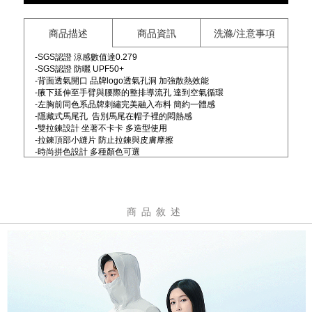
商品描述
商品資訊
洗滌/注意事項
-
SGS認證 涼感數值達0.279
-SGS認證 防曬 UPF50+
-背面透氣開口 品牌logo透氣孔洞 加強散熱效能
-腋下延伸至手臂與腰際的整排導流孔 達到空氣循環
-左胸前同色系品牌刺繡完美融入布料 簡約一體感
-隱藏式馬尾孔 告別馬尾在帽子裡的悶熱感
-雙拉鍊設計 坐著不卡卡 多造型使用
-拉鍊頂部小縫片 防止拉鍊與皮膚摩擦
-時尚拼色設計 多種顏色可選
-加大立體帽沿 防曬更到位
-正面拉鍊口袋兩個 內口袋兩個 領口加高設計
-領口加高設計 加強臉部防曬
-袖套設計 手背不怕曬黑 可收納
商品敘述
-袖口做開口 方便查閱手錶資訊 可收納
-下擺束繩設計 可自由調節鬆緊
#綠色 / 藍色 / 米白 沒有2XL
#紫色 / 粉色 沒有XL 2XL
極透氣防曬冰磁外套3.0 升級部分:
面料手感極冰涼，穿上瞬間降溫，持久清爽。全域空氣循環, 從腋
下延伸至手臂與腰際的整排導流孔，結合背部品牌Logo透氣孔和