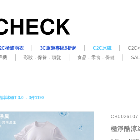
2C極鋒雨衣
3C旅遊專區9折起
C2C冰磁
C2C
手機
彩妝．保養．頭髮
食品．零食．保健
SA
涼冰磁T 3.0 ．3件1190
CB0026107
極淨酷涼冰磁