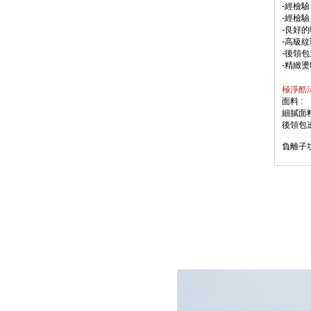
-
經檢
-經檢驗
-良好
-高級
-後領
-精緻
極淨酷涼
面料 :
細膩面
後領包
負離子功
-一般都
-能有
抗塵蹣功
-導入
中華民
-涼感
-Q-M
-Q-M
熱至3
後，讓