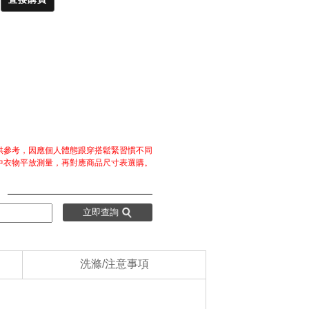
僅供參考，因應個人體態跟穿搭鬆緊習慣不同
中衣物平放測量，再對應商品尺寸表選購。
：
立即查詢
洗滌/注意事項