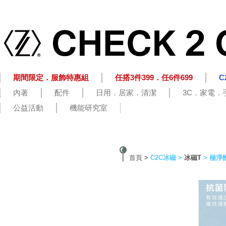
期間限定．服飾特惠組
任搭3件399．任6件699
C
內著
配件
日用．居家．清潔
3C．家電．
公益活動
機能研究室
首頁
>
C2C冰磁
>
冰磁T
> 極淨酷