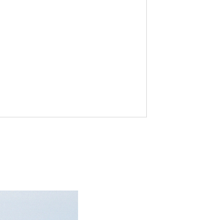
就像 「森林裡的清新空氣」穿在身上，有助於舒緩壓力。
日首選。
max）鑑測方法就是把測試的布料放在25度的實驗金屬平台上，再以加
熱流失量」就是Q-Max，也就是當肌膚碰到布表面
Max等於或大於0.14才可以稱為涼感紗；標準檢驗局