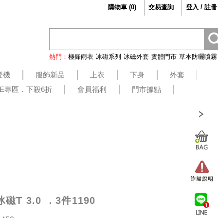
購物車
(
0
)
交易查詢
登入 / 註冊
熱門：
極鋒雨衣
冰磁系列
冰磁外套
實體門市
草本防曬噴霧
登機
服飾新品
上衣
下身
外套
LE專區．下殺6折
會員福利
門市據點
T 3.0 ．3件1190