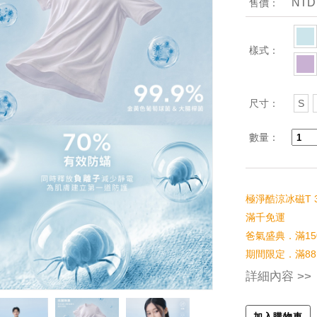
NTD
售價：
樣式：
尺寸：
S
數量：
極淨酷涼冰磁T 3
滿千免運
爸氣盛典．滿15
期間限定．滿88
詳細內容 >>
加入購物車