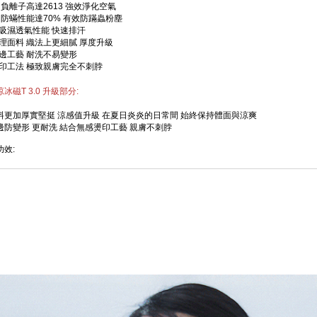
驗
負離子高達2613 強效淨化空氣
 防蟎性能達70% 有效防蹣蟲粉塵
的吸濕透氣性能 快速排汗
紋理面料 織法上更細膩 厚度升級
包邊工藝 耐洗不易變形
燙印工法 極致親膚完全不刺脖
冰磁T 3.0 升級部分
:
料更加厚實堅挺 涼感值升級 在夏日炎炎的日常間 始終保持體面與涼爽
邊防變形 更耐洗 結合無感燙印工藝 親膚不刺脖
效:
市室內的負離子含量約為 100-200，公園約為 1000。產品檢測值達到 2613，
效中和靜電，防止布料吸附灰塵，並維持長時間的乾爽與清新，不易產生異味。
效:
 【防蟎機能】，防蟎驅避率達 70% 以上 為肌膚築起第一道健康防線，是敏感族群的夏
國紡織業拓展會 布料檢測報告
:
的檢測標準
AX值 大於0.13 可稱作涼感布料
ax就是瞬間接觸感溫標準（Touch Feeling of Warmth or Coolness／q-
5度、接近人體的體溫金屬片，垂直的接觸樣布，透過儀器感測、並記錄數值，而「瞬間
肌膚溫度下降的數值。Q-Max數值越大，表示越有涼感，台灣紡拓會訂出的標準，是Q-