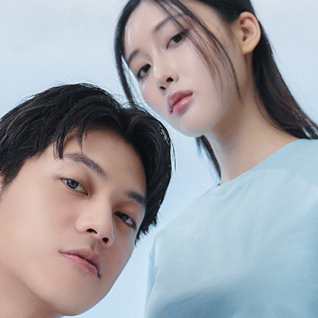
織(棉T材質)Q-max值高於0.13，平織(風衣布料)須高於0.17才是涼感衣