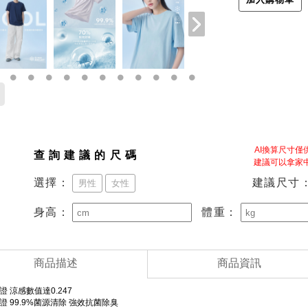
AI換算尺寸
查詢建議的尺碼
建議可以拿家
建議尺寸
選擇：
男性
女性
身高：
體重：
商品描述
商品資訊
認證 涼感數值達0.247
認證 99.9%菌源清除 強效抗菌除臭