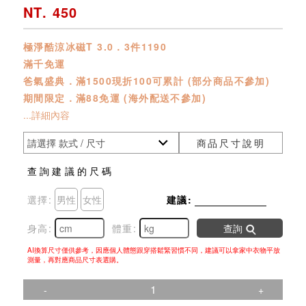
NT. 450
極淨酷涼冰磁T 3.0．3件1190
滿千免運
爸氣盛典．滿1500現折100可累計 (部分商品不參加)
期間限定．滿88免運 (海外配送不參加)
...詳細內容
商品尺寸說明
查詢建議的尺碼
選擇:
男性
女性
建議:
身高:
體重:
查詢
AI換算尺寸僅供參考，因應個人體態跟穿搭鬆緊習慣不同，建議可以拿家中衣物平放
測量，再對應商品尺寸表選購。
-
+