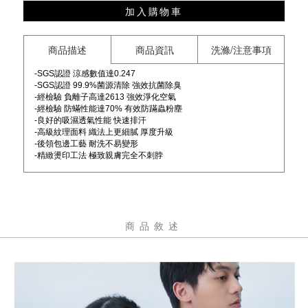
加入購物車
商品描述
商品資訊
洗滌/注意事項
-SGS認證 涼感數值達0.247
-SGS認證 99.9%菌源清除 強效抗菌除臭
-
經檢驗
負離子高達2613 強效淨化空氣
-經檢驗 防蟎性能達70% 有效防蹣蟲粉塵
-良好的吸濕透氣性能 快速排汗
-高級紋理面料 織法上更細膩 厚度升級
-後領包邊工藝 耐洗不易變形
-精緻燙印工法 極致親膚完全不刺脖
極淨酷涼冰磁T 3.0 升級部分
:
面料 :
細膩面料更加厚實堅挺 涼感值升級 在夏日炎炎的日常間 始終保持
體面與涼爽
商品敘述
後領包邊防變形 更耐洗 結合無感燙印工藝 親膚不刺脖
負離子功效:
-一般都市室內的負離子含量約為 100-200，公園約為 1000。產品
檢測值達到 2613，就像 「森林裡的清新空氣」穿在身上，有助於
舒緩壓力。