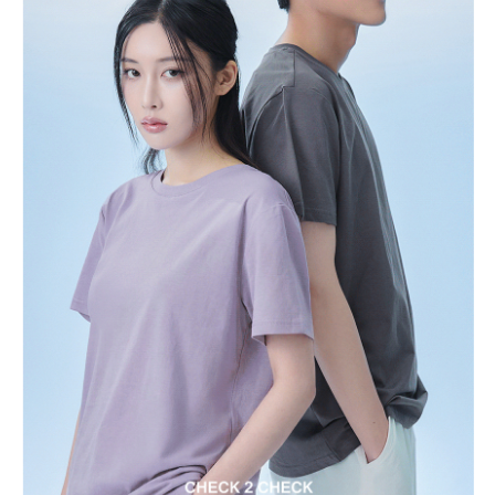
-能有效中和靜電，防止布料吸附灰塵，並維持長時間的乾爽與清
新，不易產生異味。
抗塵蹣功效:
-導入 【防蟎機能】，防蟎驅避率達 70% 以上 為肌膚築起第一道
健康防線，是敏感族群的夏日首選。
中華民國紡織業拓展會 布料檢測報告
:
-涼感的檢測標準
-Q-MAX值 大於0.13 可稱作涼感布料
-Q-Max就是瞬間接觸感溫標準（Touch Feeling of Warmth or
Coolness／q-max）鑑測方法就是把測試的布料放在25度的實驗
金屬平台上，再以加熱至35度、接近人體的體溫金屬片，垂直的
接觸樣布，透過儀器感測、並記錄數值，而「瞬間熱流失量」就是
Q-Max，也就是當肌膚碰到布表面後，讓肌膚溫度下降的數值。
Q-Max數值越大，表示越有涼感，台灣紡拓會訂出的標準，是Q-
Max等於或大於0.14才可以稱為涼感紗；標準檢驗局則公告針織
(棉T材質)Q-max值高於0.13，平織(風衣布料)須高於0.17才是涼感
衣