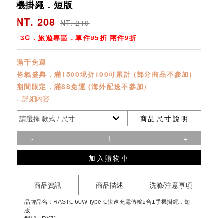
機掛繩．短版
NT. 208
NT. 219
3C．旅遊專區．單件95折 兩件9折
滿千免運
爸氣盛典．滿1500現折100可累計 (部分商品不參加)
期間限定．滿88免運 (海外配送不參加)
...詳細內容
商品尺寸說明
-
+
加入購物車
商品資訊
商品描述
洗滌/注意事項
品牌品名：RASTO 60W Type-C快速充電傳輸2合1手機掛繩．短
版