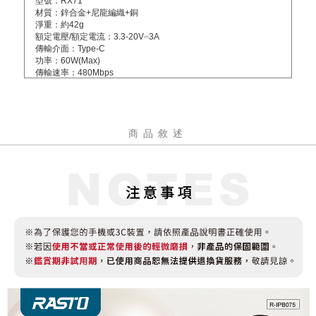
型號：RX71
材質：鋅合金+尼龍編織+銅
淨重：約42g
額定電壓/額定電流：3.3-20V⎓3A
傳輸介面：Type-C
功率：60W(Max)
傳輸速率：480Mbps
投保內容：已投保新安東京海上產物產品責任保險3200萬元
線徑OD：約6.3mm
線長：約30cm
配件：墊片*1
商品敘述
產地：中國製造/台灣監製
保固：主商品非人為損壞保固6個月，贈品配件不在保固範圍內(維
修需自行負擔來回運費)