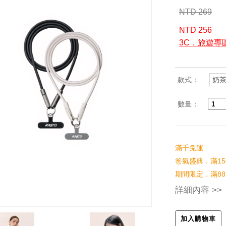
NTD 269
NTD 256
3C．旅遊專
款式：
奶
數量：
滿千免運
爸氣盛典．滿15
期間限定．滿88
詳細內容 >>
加入購物車