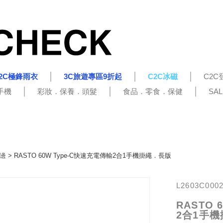
2C極鋒雨衣
3C旅遊專區9折起
C2C冰磁
C2C
手機
彩妝．保養．頭髮
食品．零食．保健
SA
邊
> RASTO 60W Type-C快速充電傳輸2合1手機掛繩．長版
L2603C000
RASTO 
2合1手