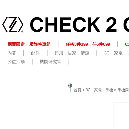
期間限定．服飾特惠組
任搭3件399．任6件699
C
內著
配件
日用．居家．清潔
3C．家電．
公益活動
機能研究室
首頁
>
3C．家電．手機
>
手機周