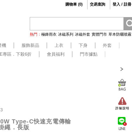
購物車
(
0
)
交易查詢
登入 / 註冊
熱門：
極鋒雨衣
冰磁系列
冰磁外套
實體門市
草本防曬噴霧
登機
服飾新品
上衣
下身
外套
LE專區．下殺6折
會員福利
門市據點
23
60W Type-C快速充電傳輸
機掛繩．長版