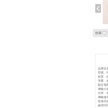
收藏
品牌品名
型號：R
材質：
淨重：約
額定電壓
傳輸介面
功率：60
傳輸速率
投保內
線徑OD