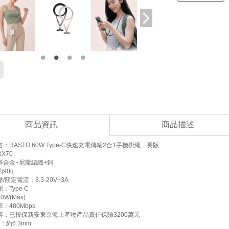
商品資訊
商品描述
：RASTO 60W Type-C快速充電傳輸2合1手機掛繩．長版
X70
鋅合金+尼龍編織+銅
90g
/額定電流：3.3-20V⎓3A
：Type C
W(Max)
：480Mbps
容：已投保新安東京海上產物產品責任保險3200萬元
：約6.3mm