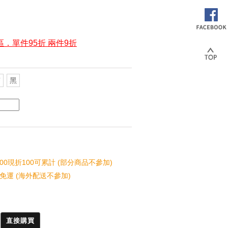
區．單件95折 兩件9折
茶
黑
00現折100可累計 (部分商品不參加)
免運 (海外配送不參加)
直接購買