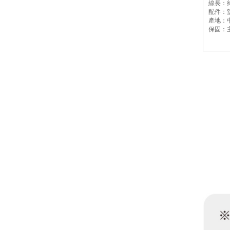
線長：約
配件：墊
產地：
保固：