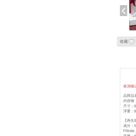
收藏
依消保
品牌品名
內容物：
尺寸：約2
淨重：約
【再生
成分：Wa
Filtr