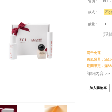
NTD
售價：
款式：
不
數量：
(
現
滿千免運
爸氣盛典．滿15
期間限定．滿88
詳細內容 >>
加入購物車