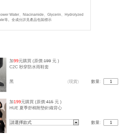
Flower Water、Niacinamide、Glycerin、Hydrolyzed
um Benzoate等。全成分詳見產品包裝標示
加
99
元購買
(原價:
199
元 )
胺、珊瑚薸萃取、沒藥醇、棕櫚醯四肽-7、泛醇、聚
C2C 秒穿防水雨鞋套
黑
(
現貨
)
數量:
加
199
元購買
(原價:
415
元 )
HUE 夏季舒棉附墊針織背心
請選擇款式
數量: