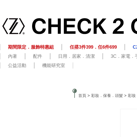
期間限定．服飾特惠組
任搭3件399．任6件699
C
內著
配件
日用．居家．清潔
3C．家電．
公益活動
機能研究室
首頁
>
彩妝．保養．頭髮
>
彩妝