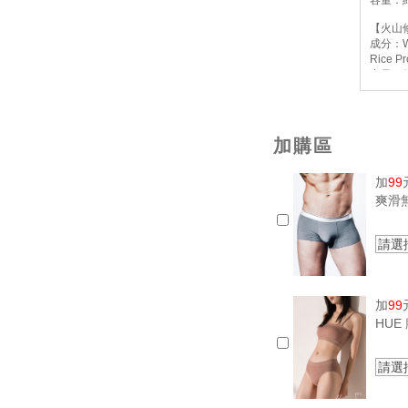
容量：約
【火山
成分：Wat
Rice 
容量：約
投保內
其他檢
保存期
加購區
產地：
【果蜜
加
99
成分：
爽滑
麩胺酸
容量：約
投保內
請選
其他檢
保存期
產地：
加
99
HU
請選