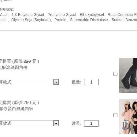
100ml
修護噴霧】
er、1,3-Butylene Glycol、Propylene Glycol、Ethoxydiglycol、Rosa Centifolia 
Protein、Glycine Soja (Soybean)、Protein、Superoxide Dismutase、Sodi
80ml
容：已投保富邦產品責任險5000萬元
驗：經SGS檢驗通過
限：3年
台灣
燈泡霜】
元購買
(原價:
220
元 )
角鯊烷、夏威夷堅果油、酪梨油、小球藻萃取、沙棘果萃取、皺波角叉菜萃取、菸鹼醯
無痕冰絲四角褲
鈉、PCA鈉、玻尿酸鈉。全成分詳見產品包裝標示
35ml
容：已投保富邦產品責任險1000萬元
擇款式
數量:
驗：經SGS檢驗通過
限：3年
台灣
元購買
(原價:
250
元 )
E 膠原蛋白無縫內褲
擇款式
數量: