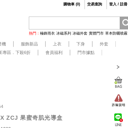
購物車
(
0
)
交易查詢
登入 / 註冊
熱門：
極鋒雨衣
冰磁系列
冰磁外套
實體門市
草本防曬噴霧
登機
服飾新品
上衣
下身
外套
LE專區．下殺6折
會員福利
門市據點
64
N X ZCJ 果蜜奇肌光導盒