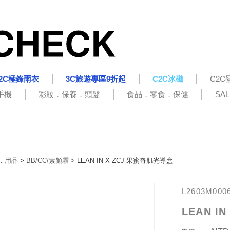
2C極鋒雨衣
3C旅遊專區9折起
C2C冰磁
C2C
手機
彩妝．保養．頭髮
食品．零食．保健
SA
．用品
>
BB/CC/素顏霜
> LEAN IN X ZCJ 果蜜奇肌光導盒
L2603M000
LEAN I