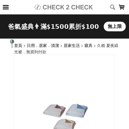
LOADING...
首頁
>
日用．居家．清潔
>
居家生活
>
寢具
> 久賴 夏夜緞
光被．無貨到付款