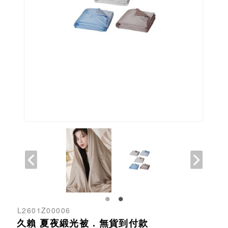
L2601Z00006
久賴 夏夜緞光被．無貨到付款