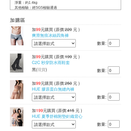
淨重：約1.4kg
其他檢驗：經SGS檢驗通過
日本紡研所檢測：Q-MAX值達0.528
產地：中國製造/台灣監製
加購區
加
99
元購買
(原價:
220
元 )
爽滑無痕冰絲四角褲
數量:
加
99
元購買
(原價:
199
元 )
C2C 秒穿防水雨鞋套
黑
(
現貨
)
數量:
加
99
元購買
(原價:
250
元 )
HUE 膠原蛋白無縫內褲
數量:
加
199
元購買
(原價:
415
元 )
HUE 夏季舒棉附墊針織背心
數量: