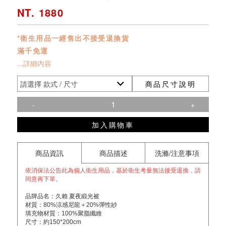
NT. 1880
*衛生用品一經售出不接受退換貨
滿千免運
...詳細內容
商品尺寸說明
-
+
加入購物車
商品資訊
商品描述
洗滌/注意事項
依消保法公告此為個人衛生用品，基於衛生考量無法接受退換，請
同意再下單。
品牌品名：久賴 夏夜緞光被
材質：80%涼感尼龍＋20%彈性紗
填充物材質：100%聚脂纖維
尺寸：約150*200cm