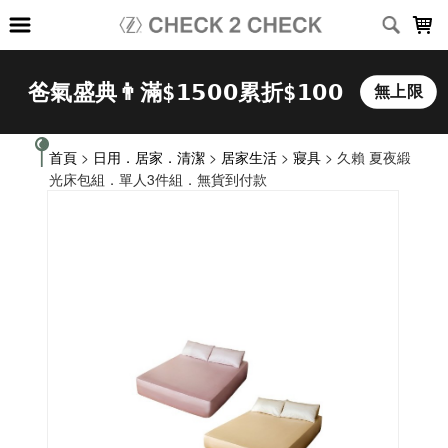
LOADING...
首頁
>
日用．居家．清潔
>
居家生活
>
寢具
> 久賴 夏夜緞
光床包組．單人3件組．無貨到付款