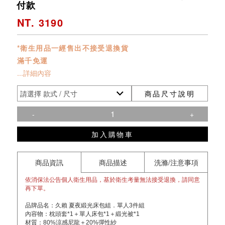
付款
NT. 3190
*衛生用品一經售出不接受退換貨
滿千免運
...詳細內容
商品尺寸說明
-
+
加入購物車
商品資訊
商品描述
洗滌/注意事項
依消保法公告個人衛生用品，基於衛生考量無法接受退換，請同意
再下單。
品牌品名：久賴 夏夜緞光床包組．單人3件組
內容物：枕頭套*1＋單人床包*1＋緞光被*1
材質：80%涼感尼龍＋20%彈性紗