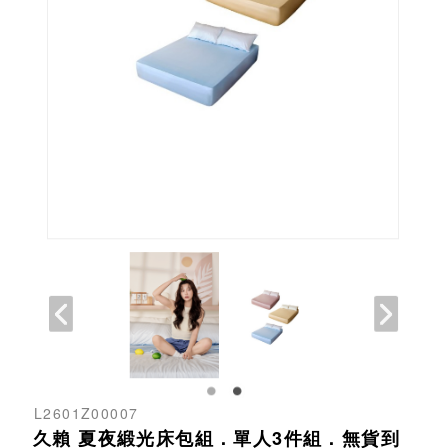
L2601Z00007
久賴 夏夜緞光床包組．單人3件組．無貨到