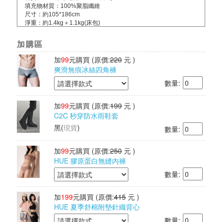
填充物材質：100%聚脂纖維
尺寸：約105*186cm
淨重：約1.4kg＋1.1kg(床包)
其他檢驗：經SGS檢驗通過
日本紡研所檢測：Q-MAX值達 0.528
加購區
產地：中國製造/台灣監製
加
99
元購買
(原價:
220
元 )
爽滑無痕冰絲四角褲
數量:
加
99
元購買
(原價:
199
元 )
C2C 秒穿防水雨鞋套
黑
(
現貨
)
數量:
加
99
元購買
(原價:
250
元 )
HUE 膠原蛋白無縫內褲
數量:
加
199
元購買
(原價:
415
元 )
HUE 夏季舒棉附墊針織背心
數量: