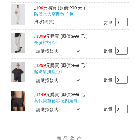
加
99
元購買
(原價:
299
元 )
防潑水大空間餃子包
淺紫
(
現貨
)
數量:
加
399
元購買
(原價:
590
元 )
長腿神褲2.0
數量:
加
299
元購買
(原價:
450
元 )
超透氣拼接短T
數量:
加
149
元購買
(原價:
290
元 )
莫代爾寬鬆零感四角褲
數量:
商品敘述