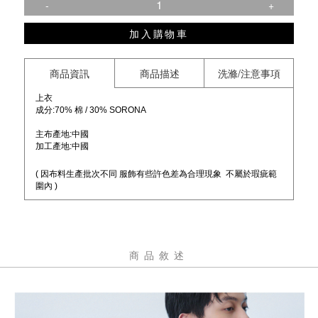
-
+
加入購物車
商品資訊
商品描述
洗滌/注意事項
上衣
成分:70% 棉 / 30% SORONA
主布產地:中國
加工產地:中國
( 因布料生產批次不同 服飾有些許色差為合理現象 不屬於瑕疵範
圍內 )
短褲
成分:88%尼龍纖維 / 12%彈性纖維
主布產地:中國
商品敘述
加工產地:中國
溫馨提醒：
黑色布料特別採防褪色處理 手感會較微偏軟 此屬正常合理現象
舒適度、品質皆與其它色系一致 不影響日常穿著