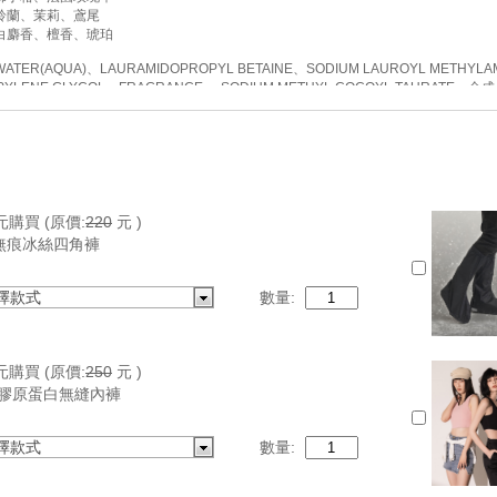
鈴蘭、茉莉、鳶尾
白麝香、檀香、琥珀
TER(AQUA)、LAURAMIDOPROPYL BETAINE、SODIUM LAUROYL METHYLA
OPYLENE GLYCOL、FRAGRANCE、-SODIUM METHYL COCOYL TAURAT
17*4cm
250ml/瓶
限：依包裝所示
限：3年
日本
元購買
(原價:
220
元 )
無痕冰絲四角褲
擇款式
數量:
元購買
(原價:
250
元 )
E 膠原蛋白無縫內褲
擇款式
數量: