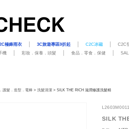
2C極鋒雨衣
3C旅遊專區9折起
C2C冰磁
C2C
手機
彩妝．保養．頭髮
食品．零食．保健
SA
．護髮．造型．電棒
>
洗髮清潔
> SILK THE RICH 滋潤修護洗髮精
L2603M001
SILK T