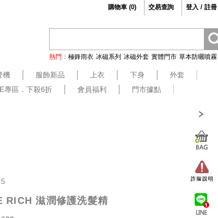
購物車
(
0
)
交易查詢
登入 / 註冊
熱門：
極鋒雨衣
冰磁系列
冰磁外套
實體門市
草本防曬噴霧
登機
服飾新品
上衣
下身
外套
LE專區．下殺6折
會員福利
門市據點
15
HE RICH 滋潤修護洗髮精