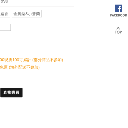
 699
夜麝香
金黃梨&小蒼蘭
00現折100可累計 (部分商品不參加)
免運 (海外配送不參加)
直接購買