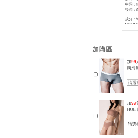
中調：
後調：
成分：WA
DIPR
尺寸：約
容量：約
有效期
保存期
加購區
產地：
加
99
爽滑
請選
加
99
HU
請選