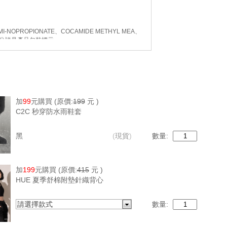
MI-NOPROPIONATE、COCAMIDE METHYL MEA、
E。全成分詳見產品包裝標示
加
99
元購買
(原價:
199
元 )
C2C 秒穿防水雨鞋套
黑
(
現貨
)
數量:
加
199
元購買
(原價:
415
元 )
HUE 夏季舒棉附墊針織背心
請選擇款式
數量: