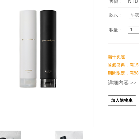
NTD
售價：
款式：
午
數量：
滿千免運
爸氣盛典．滿15
期間限定．滿88
詳細內容 >>
加入購物車