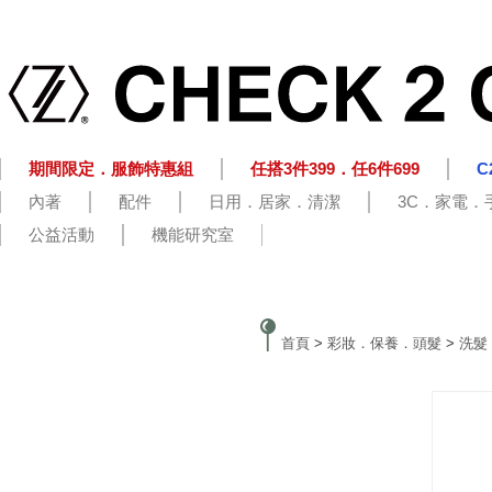
期間限定．服飾特惠組
任搭3件399．任6件699
C
內著
配件
日用．居家．清潔
3C．家電．
公益活動
機能研究室
首頁
>
彩妝．保養．頭髮
>
洗髮