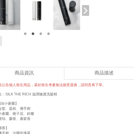
商品資訊
商品描述
法公告個人衛生用品，基於衛生考量無法接受退換，請同意再下單。
：SILK THE RICH 滋潤修護洗髮精
梨&小蒼蘭】
金梨、荔枝、佛手柑
小蒼蘭、梔子花、鈴蘭
琥珀、麝香、廣藋香
麝香】
佛手柑、法國玫瑰草