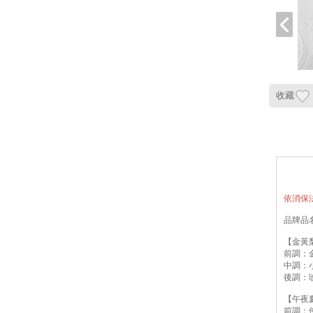
收藏
依消保
品牌品名
【金黃
前調：
中調：
後調：
【午夜
前調：