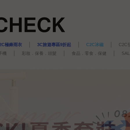
2C極鋒雨衣
3C旅遊專區9折起
C2C冰磁
C2C
手機
彩妝．保養．頭髮
食品．零食．保健
SA