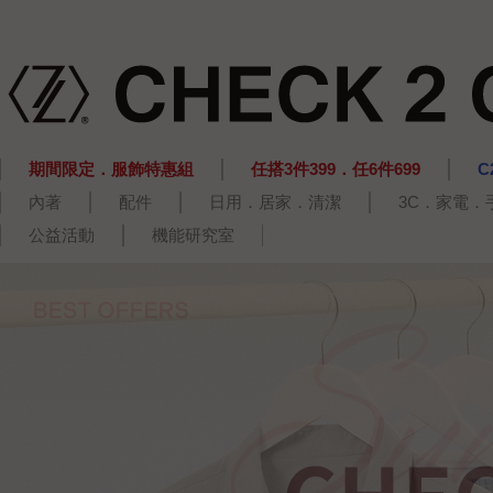
期間限定．服飾特惠組
任搭3件399．任6件699
C
內著
配件
日用．居家．清潔
3C．家電．
公益活動
機能研究室