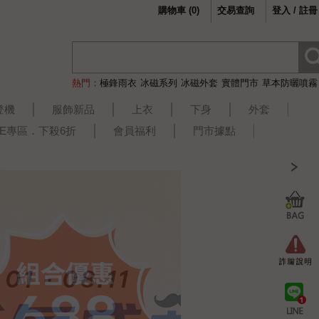
購物車
(
0
)
交易查詢
登入 / 註冊
熱門：
極鋒雨衣
冰磁系列
冰磁外套
實體門市
草本防曬噴霧
登機
服飾新品
上衣
下身
外套
LE專區．下殺6折
會員福利
門市據點