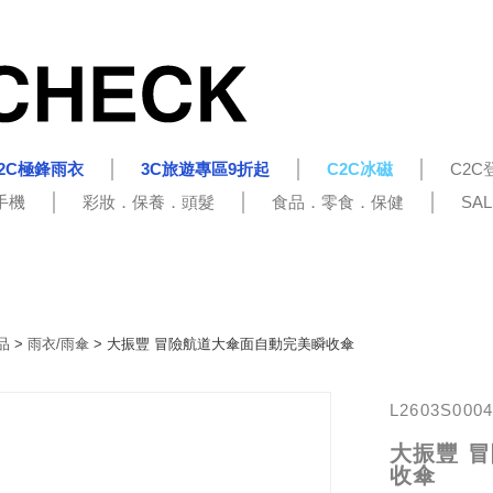
2C極鋒雨衣
3C旅遊專區9折起
C2C冰磁
C2C
手機
彩妝．保養．頭髮
食品．零食．保健
SA
品
>
雨衣/雨傘
> 大振豐 冒險航道大傘面自動完美瞬收傘
L2603S000
大振豐 
收傘