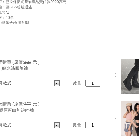
容：已投保新光產物產品責任險2000萬元
驗：經SGS檢驗通過
套*1
限：10年
中國製造/台灣監製
無提供保固，僅提供保修(維修需自行負擔來回運費)
元購買
(原價:
220
元 )
無痕冰絲四角褲
擇款式
數量:
元購買
(原價:
250
元 )
E 膠原蛋白無縫內褲
擇款式
數量: