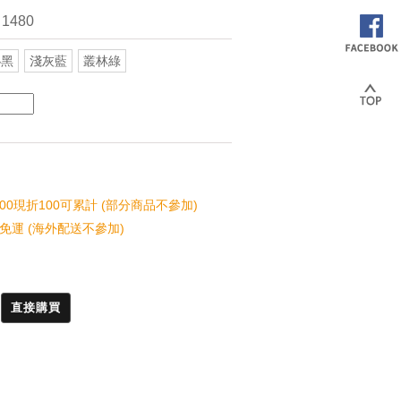
 1480
秘黑
淺灰藍
叢林綠
00現折100可累計 (部分商品不參加)
免運 (海外配送不參加)
直接購買