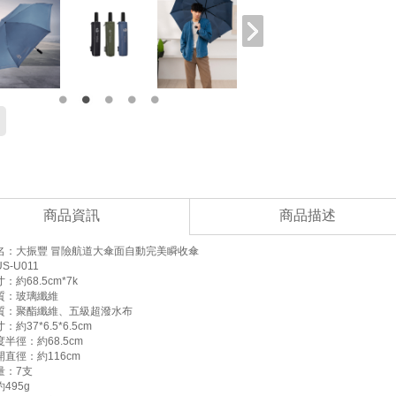
商品資訊
商品描述
名：大振豐 冒險航道大傘面自動完美瞬收傘
S-U011
：約68.5cm*7k
質：玻璃纖維
質：聚酯纖維、五級超潑水布
約37*6.5*6.5cm
半徑：約68.5cm
直徑：約116cm
量：7支
495g