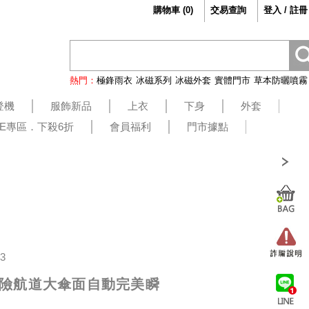
購物車
(
0
)
交易查詢
登入 / 註冊
熱門：
極鋒雨衣
冰磁系列
冰磁外套
實體門市
草本防曬噴霧
登機
服飾新品
上衣
下身
外套
LE專區．下殺6折
會員福利
門市據點
43
冒險航道大傘面自動完美瞬