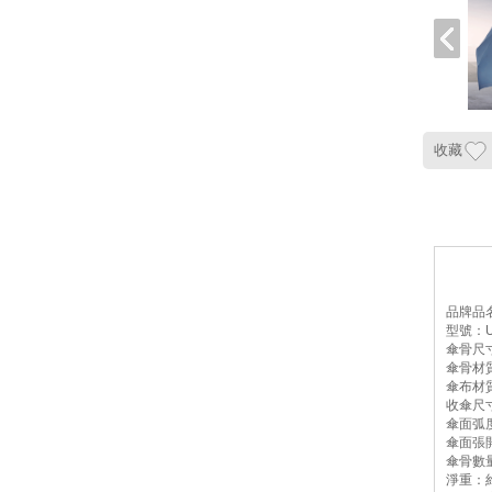
收藏
品牌品
型號：U
傘骨尺寸
傘骨材
傘布材
收傘尺寸：
傘面弧度
傘面張開
傘骨數
淨重：約