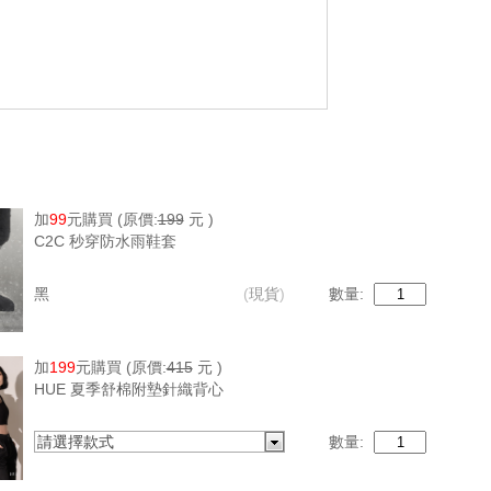
加
99
元購買
(原價:
199
元 )
C2C 秒穿防水雨鞋套
黑
(
現貨
)
數量:
加
199
元購買
(原價:
415
元 )
HUE 夏季舒棉附墊針織背心
請選擇款式
數量: