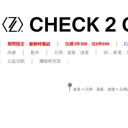
期間限定．服飾特惠組
任搭3件399．任6件699
C
內著
配件
日用．居家．清潔
3C．家電．
公益活動
機能研究室
首頁
>
日用．居家．清潔
>
日用