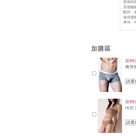
投保內
其他檢
配件：傘
保存期
產地：
保固：
加購區
加
99
爽滑
請選
加
99
HU
請選