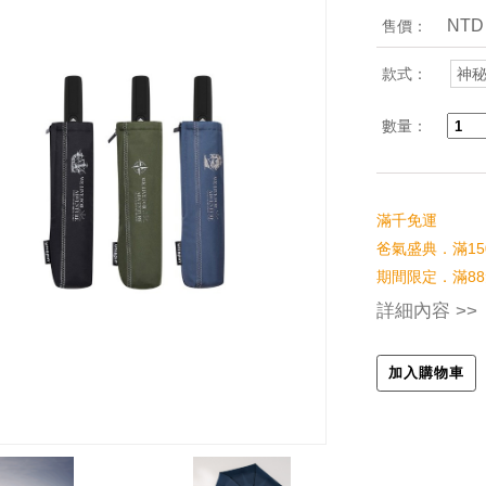
NTD
售價：
款式：
神
數量：
滿千免運
爸氣盛典．滿15
期間限定．滿88
詳細內容 >>
加入購物車