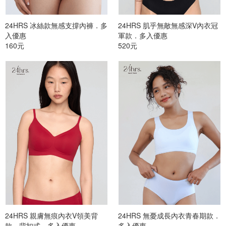
24HRS 冰絲款無感支撐內褲．多
24HRS 肌乎無敵無感深V內衣冠
入優惠
軍款．多入優惠
160元
520元
24HRS 親膚無痕內衣V領美背
24HRS 無憂成長內衣青春期款．
款．背扣式．多入優惠
多入優惠