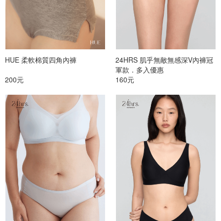
HUE 柔軟棉質四角內褲
24HRS 肌乎無敵無感深V內褲冠
軍款．多入優惠
200元
160元