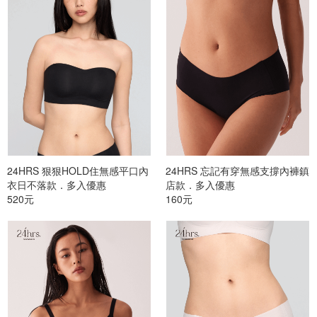
24HRS 狠狠HOLD住無感平口內
24HRS 忘記有穿無感支撐內褲鎮
衣日不落款．多入優惠
店款．多入優惠
520元
160元