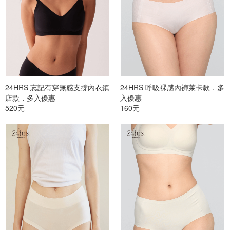
24HRS 忘記有穿無感支撐內衣鎮
24HRS 呼吸裸感內褲萊卡款．多
店款．多入優惠
入優惠
520元
160元