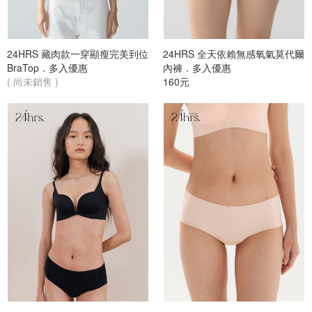
篩選
24HRS 藏肉款一穿顯瘦完美到位
24HRS 全天依賴無感氧氣莫代爾
BraTop．多入優惠
內褲．多入優惠
( 尚未銷售 )
160元