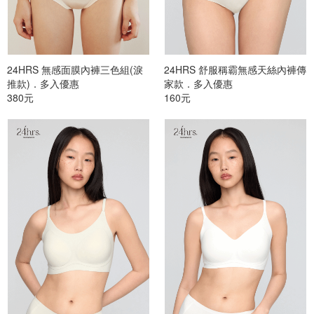
24HRS 無感面膜內褲三色組(淚
24HRS 舒服稱霸無感天絲內褲傳
推款)．多入優惠
家款．多入優惠
380元
160元