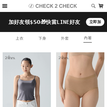
LOADING...
上架時間
銷售件數
銷售價格
樣式尺寸篩選
全部樣式
黑
灰
經典黑
裸咖
晨白
碧綠
墨黑
淺灰炫
深灰炫
白桃
全部尺寸
S
S/M
M
L
L/XL
XL
FREE
PLUS+
細肩帶
寬肩帶