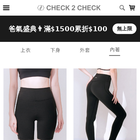
LOADING...
上架時間
銷售件數
銷售價格
樣式尺寸篩選
全部樣式
白
黑
深藍
深灰
軍綠
全部尺寸
S
M
M(女)
M(男)
L
L(女)
L(男)
XL
2XL(女)
2XL(男)
篩選