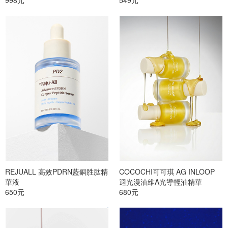
998元
549元
REJUALL 高效PDRN藍銅胜肽精
COCOCHI可可琪 AG INLOOP
華液
迴光漫油維A光導輕油精華
650元
680元