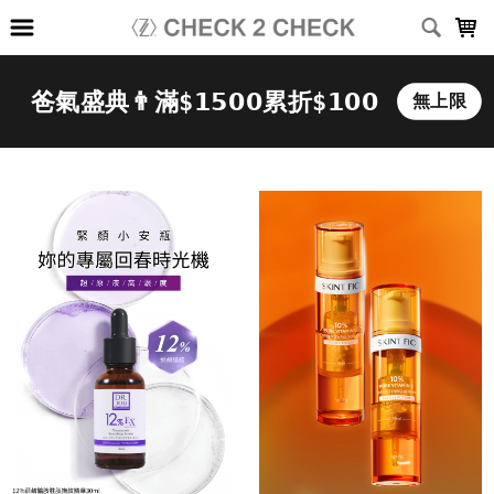
LOADING...
上架時間
銷售件數
銷售價格
樣式尺寸篩選
全部樣式
深層水能量
皇家玫瑰果
牛膝草
12%菸鹼醯胺
全部尺寸
15ml/支
30ml/支
30ml/瓶
50ml/入
篩選