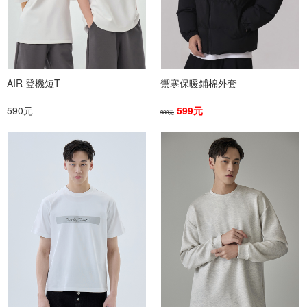
AIR 登機短T
禦寒保暖鋪棉外套
590元
599元
980元