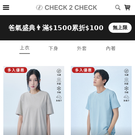
LOADING...
上架時間
銷售件數
銷售價格
樣式尺寸篩選
全部樣式
黑
白
深灰
淺灰
深藍
燕麥
磚紅
水藍
灰藍
咖啡
全部尺寸
XS
S
M
M(女)
M(男)
L
L(男)
XL
2XL
3XL