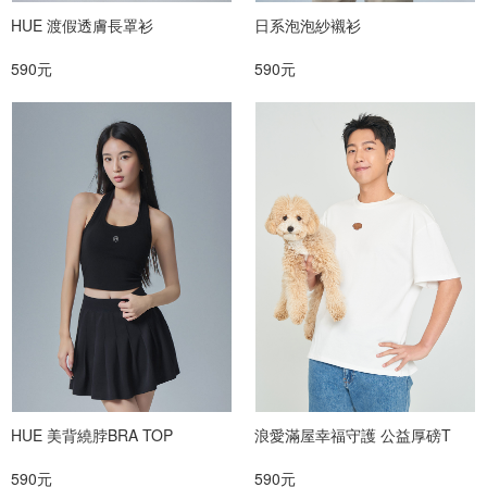
HUE 渡假透膚長罩衫
日系泡泡紗襯衫
590元
590元
HUE 美背繞脖BRA TOP
浪愛滿屋幸福守護 公益厚磅T
590元
590元