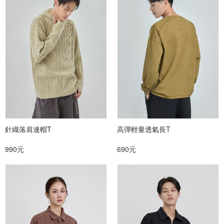
針織落肩連帽T
高彈輕量透氣長T
990元
690元