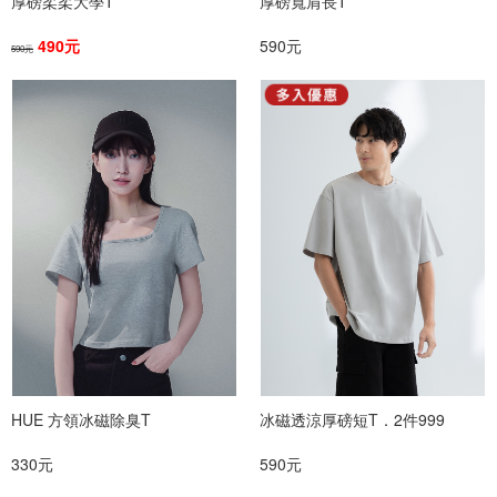
厚磅柔柔大學T
厚磅寬肩長T
490元
590元
590元
HUE 方領冰磁除臭T
冰磁透涼厚磅短T．2件999
330元
590元