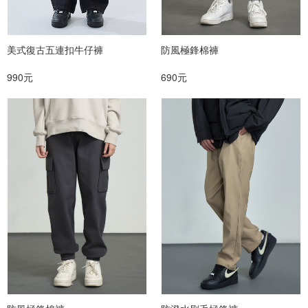
美式復古五連扣牛仔褲
防風極鋒棉褲
990元
690元