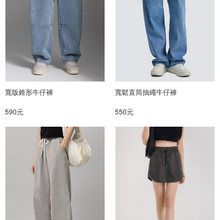
寬版錐形牛仔褲
寬鬆直筒抽繩牛仔褲
590元
550元