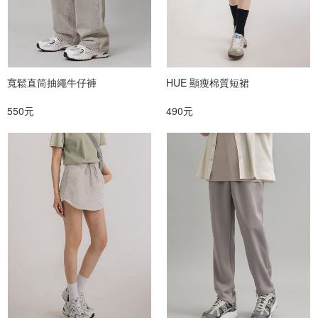
寬鬆直筒抽繩牛仔褲
HUE 顯瘦棉質短裙
550元
490元