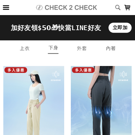
LOADING...
上架時間
銷售件數
銷售價格
樣式尺寸篩選
全部樣式
黑
深灰
淺灰
卡其
深藍
白
灰
軍綠
麻灰
霧藍
全部尺寸
XS
S
M
L
XL
2XL
3XL
2XS
篩選