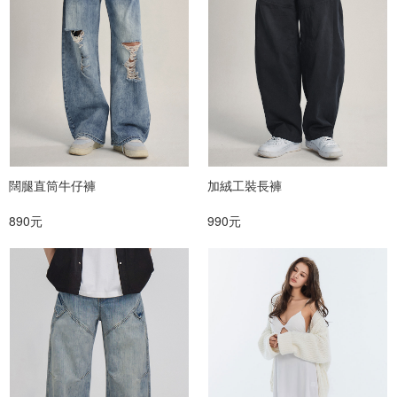
闊腿直筒牛仔褲
加絨工裝長褲
890元
990元