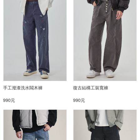
手工潑漆洗水閥木褲
復古結構工裝寬褲
990元
990元