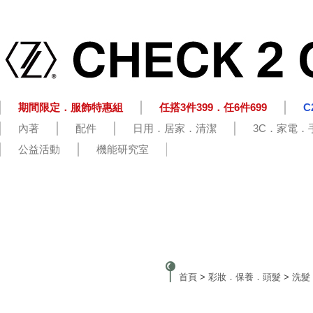
期間限定．服飾特惠組
任搭3件399．任6件699
C
內著
配件
日用．居家．清潔
3C．家電．
公益活動
機能研究室
首頁
>
彩妝．保養．頭髮
>
洗髮