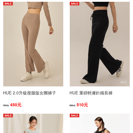
HUE 2.0升級瘦腿版女團褲子
HUE 重磅輕膚針織長褲
450元
510元
750元
850元