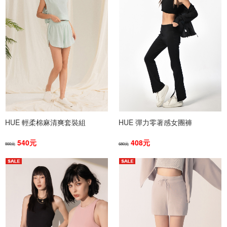
HUE 輕柔棉麻清爽套裝組
HUE 彈力零著感女團褲
540元
408元
900元
680元