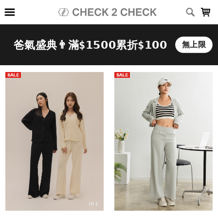
LOADING...
上架時間
銷售件數
銷售價格
樣式尺寸篩選
全部樣式
黑
深灰
灰
淺灰
淺卡其
灰綠
卡其
奶茶
淺綠
深藍
全部尺寸
XS
S
M
L
XL
2XL
篩選