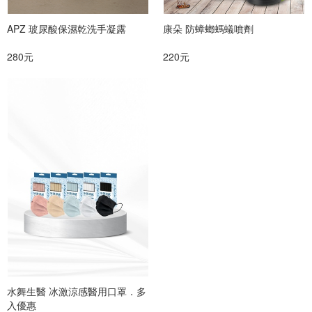
APZ 玻尿酸保濕乾洗手凝露
康朵 防蟑螂螞蟻噴劑
280元
220元
水舞生醫 冰激涼感醫用口罩．多
入優惠