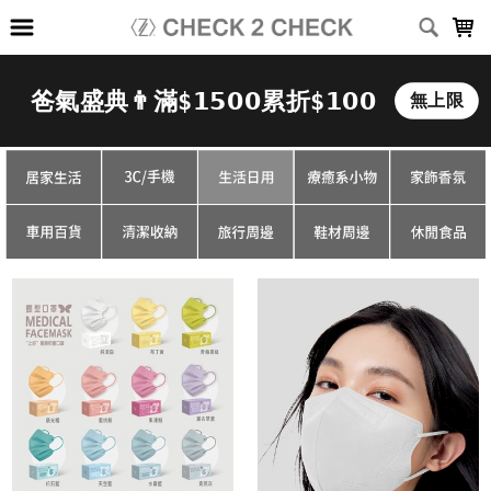
LOADING...
上架時間
銷售件數
銷售價格
樣式尺寸篩選
全部樣式
無暇白
曜石黑
夏雪草灰
軍綠
初櫻粉
武士黑
冰川藍
奶茶棕
水霧藍
WOOD
全部尺寸
10片/盒
30入/盒
50ml/條
500ml/瓶
小童(3-7歲)
篩選