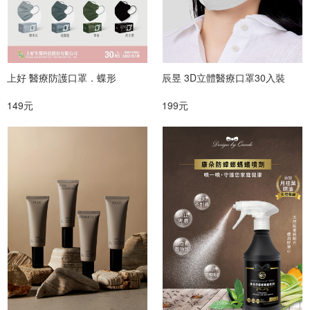
上好 醫療防護口罩．蝶形
辰昱 3D立體醫療口罩30入裝
149元
199元