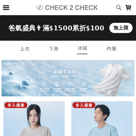
LOADING...
上架時間
銷售件數
銷售價格
樣式尺寸篩選
全部樣式
黑
白
深灰
淺灰
水藍
咖啡
桃粉
深藍
紫
綠
全部尺寸
XXS
XS
S
M
L
XL
2XL
3XL
篩選