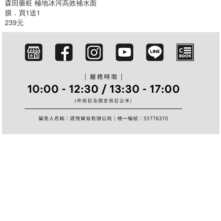
森田藥粧 極地冰河高效補水面
篩選
膜．買1送1
239元