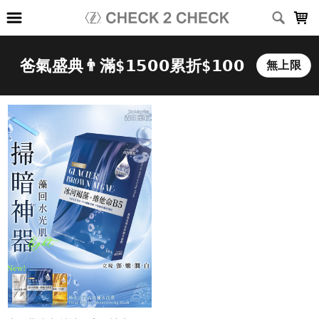
LOADING...
上架時間
銷售件數
銷售價格
樣式尺寸篩選
全部樣式
黑
白
深灰
淺灰
深藍
灰
咖啡
綠
卡其
霧藍
全部尺寸
XS
S
M
L
XL
2XL
3XL
(26-30)腰
(28-32)腰
(34-38)腰