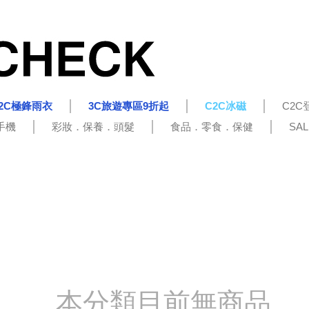
2C極鋒雨衣
3C旅遊專區9折起
C2C冰磁
C2C
手機
彩妝．保養．頭髮
食品．零食．保健
SA
本分類目前無商品