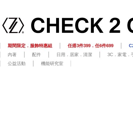
期間限定．服飾特惠組
任搭3件399．任6件699
C
內著
配件
日用．居家．清潔
3C．家電．
公益活動
機能研究室