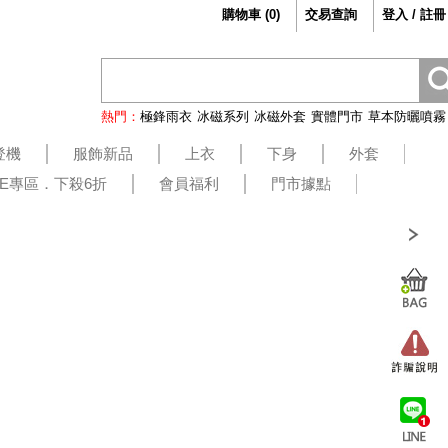
購物車
(
0
)
交易查詢
登入 / 註冊
熱門：
極鋒雨衣
冰磁系列
冰磁外套
實體門市
草本防曬噴霧
登機
服飾新品
上衣
下身
外套
LE專區．下殺6折
會員福利
門市據點