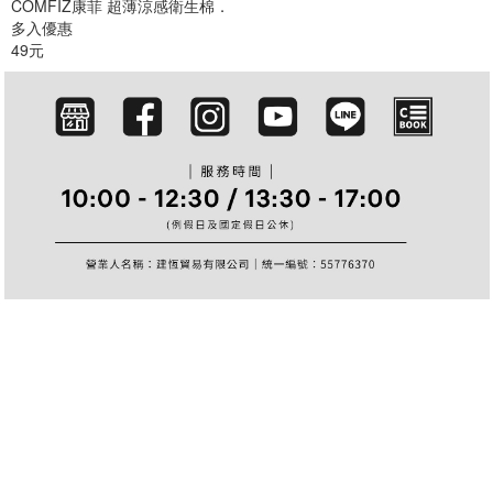
COMFIZ康菲 超薄涼感衛生棉．
篩選
多入優惠
49元