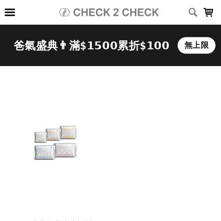
LOADING...
上架時間
銷售件數
銷售價格
樣式尺寸篩選
全部樣式
黑
白
深灰
淺灰
深藍
灰
咖啡
綠
卡其
霧藍
全部尺寸
XS
S
M
L
XL
2XL
3XL
(26-30)腰
(28-32)腰
(34-38)腰