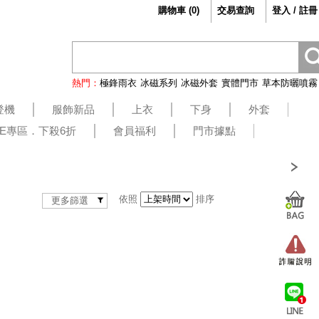
購物車
(
0
)
交易查詢
登入 / 註冊
熱門：
極鋒雨衣
冰磁系列
冰磁外套
實體門市
草本防曬噴霧
登機
服飾新品
上衣
下身
外套
LE專區．下殺6折
會員福利
門市據點
依照
排序
更多篩選