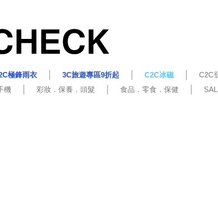
2C極鋒雨衣
3C旅遊專區9折起
C2C冰磁
C2C
手機
彩妝．保養．頭髮
食品．零食．保健
SA