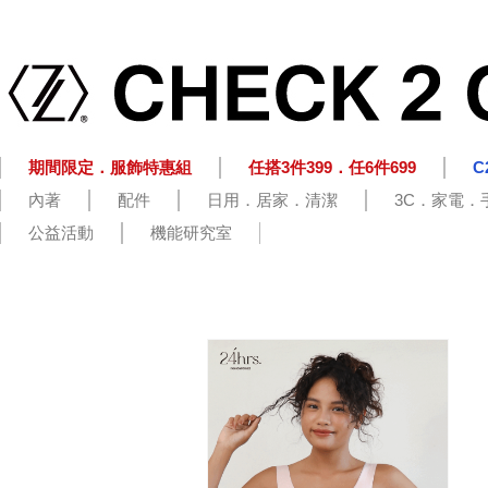
期間限定．服飾特惠組
任搭3件399．任6件699
C
內著
配件
日用．居家．清潔
3C．家電．
公益活動
機能研究室