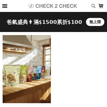
LOADING...
上架時間
銷售件數
銷售價格
樣式尺寸篩選
全部樣式
黑
白
深灰
淺灰
深藍
灰
咖啡
綠
卡其
霧藍
全部尺寸
XS
S
M
L
XL
2XL
3XL
(26-30)腰
(28-32)腰
(34-38)腰