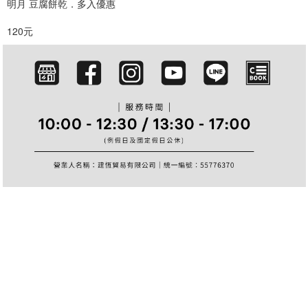
明月 豆腐餅乾．多入優惠
篩選
120元