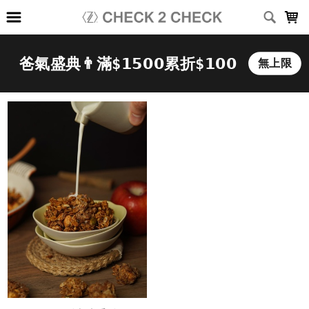
LOADING...
上架時間
銷售件數
銷售價格
樣式尺寸篩選
全部樣式
黑
白
深灰
淺灰
深藍
灰
咖啡
綠
卡其
霧藍
全部尺寸
XS
S
M
L
XL
2XL
3XL
(26-30)腰
(28-32)腰
(34-38)腰