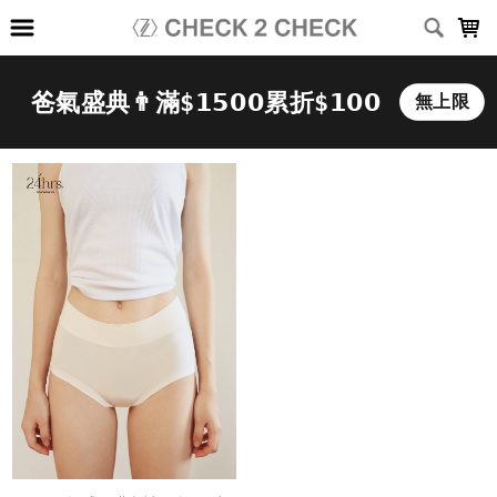
LOADING...
上架時間
銷售件數
銷售價格
樣式尺寸篩選
全部樣式
黑
白
深灰
淺灰
深藍
灰
咖啡
綠
卡其
霧藍
全部尺寸
XS
S
M
L
XL
2XL
3XL
(26-30)腰
(28-32)腰
(34-38)腰