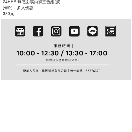
24HRS 無感面膜內褲三色組(淚
篩選
推款)．多入優惠
380元