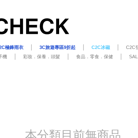
2C極鋒雨衣
3C旅遊專區9折起
C2C冰磁
C2C
手機
彩妝．保養．頭髮
食品．零食．保健
SA
本分類目前無商品