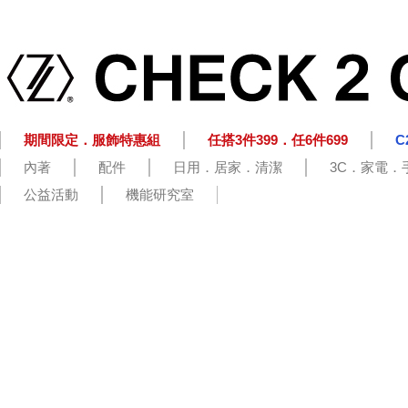
期間限定．服飾特惠組
任搭3件399．任6件699
C
內著
配件
日用．居家．清潔
3C．家電．
公益活動
機能研究室