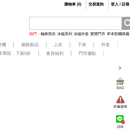
購物車
(
0
)
交易查詢
登入 / 註冊
熱門：
極鋒雨衣
冰磁系列
冰磁外套
實體門市
草本防曬噴霧
登機
服飾新品
上衣
下身
外套
LE專區．下殺6折
會員福利
門市據點