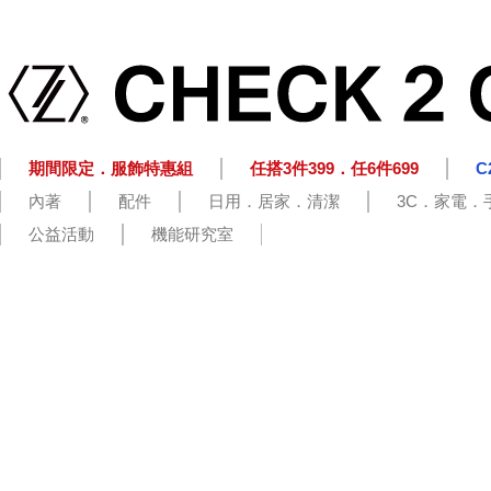
期間限定．服飾特惠組
任搭3件399．任6件699
C
內著
配件
日用．居家．清潔
3C．家電．
公益活動
機能研究室