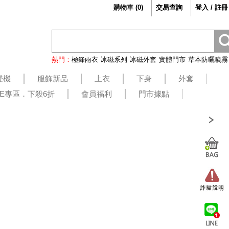
購物車
(
0
)
交易查詢
登入 / 註冊
熱門：
極鋒雨衣
冰磁系列
冰磁外套
實體門市
草本防曬噴霧
登機
服飾新品
上衣
下身
外套
LE專區．下殺6折
會員福利
門市據點