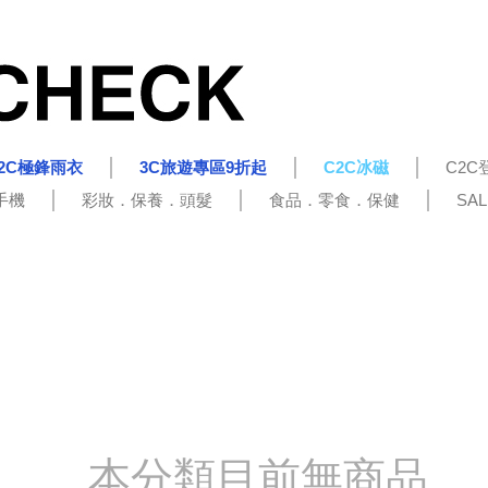
2C極鋒雨衣
3C旅遊專區9折起
C2C冰磁
C2C
手機
彩妝．保養．頭髮
食品．零食．保健
SA
本分類目前無商品