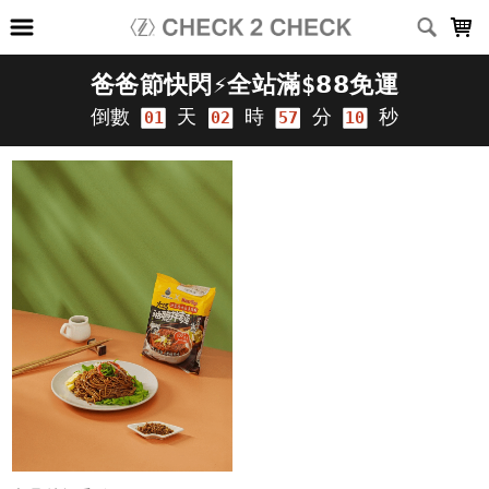
LOADING...
上架時間
銷售件數
銷售價格
樣式尺寸篩選
全部樣式
黑
白
深灰
淺灰
深藍
灰
咖啡
綠
卡其
霧藍
全部尺寸
XS
S
M
L
XL
2XL
3XL
(26-30)腰
(28-32)腰
(34-38)腰