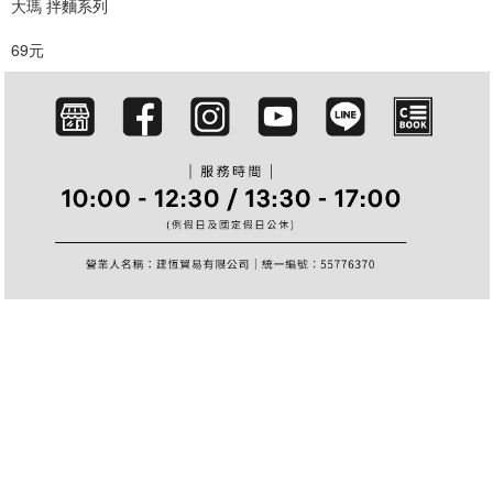
大瑪 拌麵系列
篩選
69元