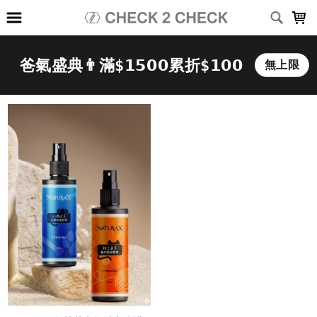
LOADING...
上架時間
銷售件數
銷售價格
樣式尺寸篩選
全部樣式
黑
白
深灰
淺灰
深藍
灰
咖啡
綠
卡其
霧藍
全部尺寸
XS
S
M
L
XL
2XL
3XL
(26-30)腰
(28-32)腰
(34-38)腰