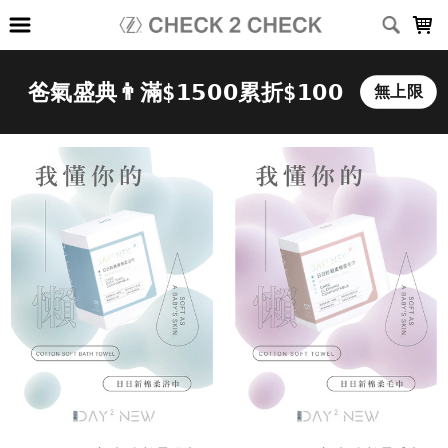
LOADING...
上架時間
銷售件數
銷售價格
樣式尺寸篩選
全部樣式
黑
白
深灰
淺灰
深藍
灰
咖啡
綠
卡其
霧藍
全部尺寸
XS
S
M
L
XL
2XL
3XL
(26-30)腰
(28-32)腰
(34-38)腰