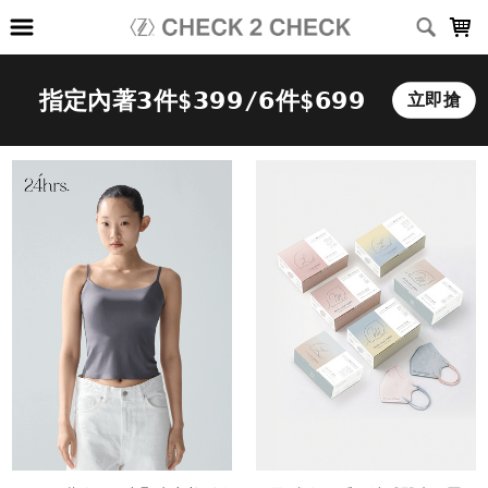
LOADING...
上架時間
銷售件數
銷售價格
樣式尺寸篩選
全部樣式
黑
白
深灰
淺灰
深藍
灰
咖啡
綠
卡其
霧藍
全部尺寸
XS
S
M
L
XL
2XL
3XL
(26-30)腰
(28-32)腰
(34-38)腰