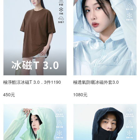
極淨酷涼冰磁T 3.0．3件1190
極透氣防曬冰磁外套3.0
450元
1080元