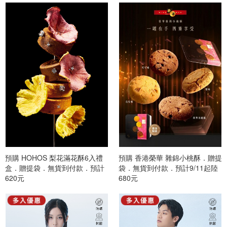
預購 HOHOS 梨花滿花酥6入禮
預購 香港榮華 雜錦小桃酥．贈提
盒．贈提袋．無貨到付款．預計
袋．無貨到付款．預計9/11起陸
9/11起陸續出貨
620元
續出貨
680元