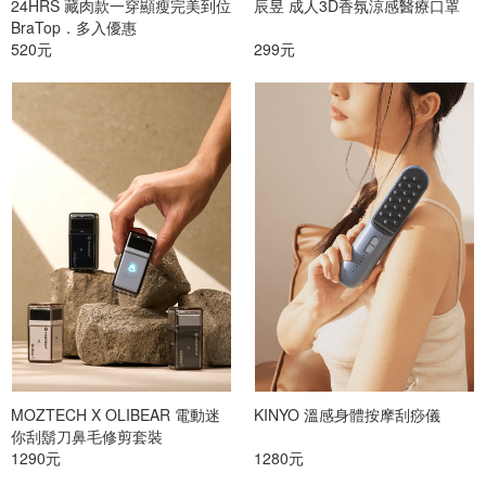
24HRS 藏肉款一穿顯瘦完美到位
辰昱 成人3D香氛涼感醫療口罩
篩選
BraTop．多入優惠
520元
299元
MOZTECH X OLIBEAR 電動迷
KINYO 溫感身體按摩刮痧儀
你刮鬍刀鼻毛修剪套裝
1290元
1280元