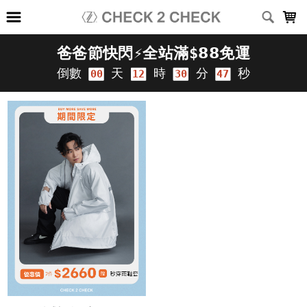
LOADING...
上架時間
銷售件數
銷售價格
樣式尺寸篩選
全部樣式
黑
白
深灰
淺灰
深藍
灰
咖啡
綠
卡其
霧藍
全部尺寸
XS
S
M
L
XL
2XL
3XL
(26-30)腰
(28-32)腰
(34-38)腰