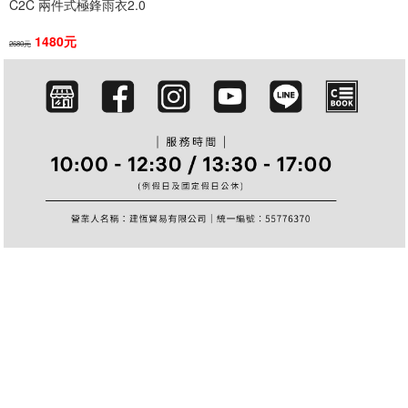
C2C 兩件式極鋒雨衣2.0
篩選
1480元
2680元