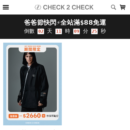
LOADING...
上架時間
銷售件數
銷售價格
樣式尺寸篩選
全部樣式
黑
白
深灰
淺灰
深藍
灰
咖啡
綠
卡其
霧藍
全部尺寸
XS
S
M
L
XL
2XL
3XL
(26-30)腰
(28-32)腰
(34-38)腰