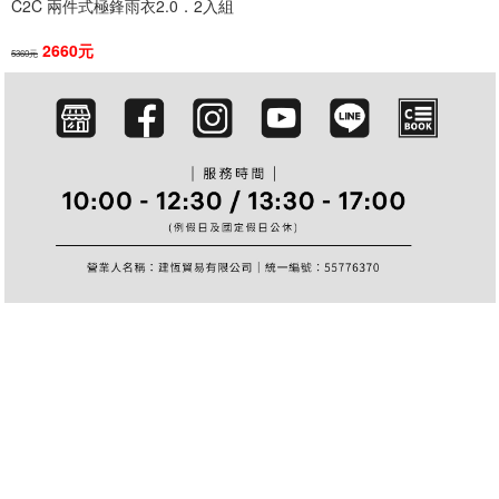
C2C 兩件式極鋒雨衣2.0．2入組
篩選
2660元
5360元