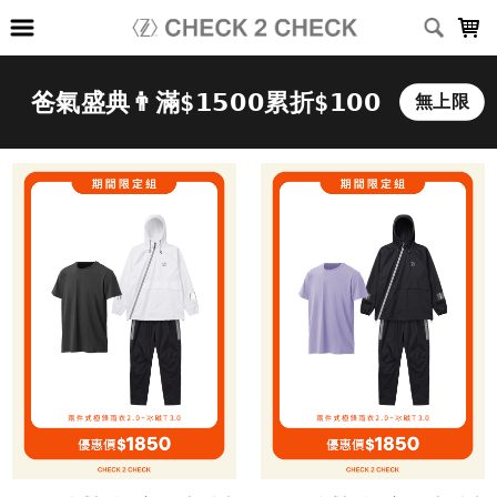
LOADING...
上架時間
銷售件數
銷售價格
樣式尺寸篩選
全部樣式
黑
白
深灰
淺灰
深藍
灰
咖啡
綠
卡其
霧藍
全部尺寸
XS
S
M
L
XL
2XL
3XL
(26-30)腰
(28-32)腰
(34-38)腰